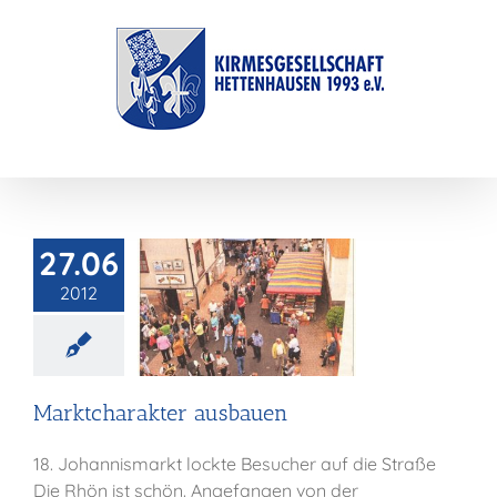
Zum
Inhalt
springen
27.06
2012
ktcharakter
usbauen
Presse
Marktcharakter ausbauen
18. Johannismarkt lockte Besucher auf die Straße
Die Rhön ist schön. Angefangen von der