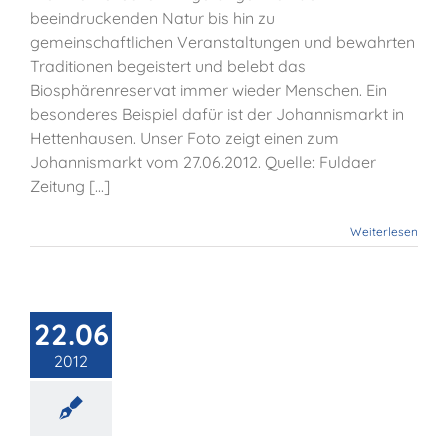
beeindruckenden Natur bis hin zu
gemeinschaftlichen Veranstaltungen und bewahrten
Traditionen begeistert und belebt das
Biosphärenreservat immer wieder Menschen. Ein
besonderes Beispiel dafür ist der Johannismarkt in
Hettenhausen. Unser Foto zeigt einen zum
Johannismarkt vom 27.06.2012. Quelle: Fuldaer
Zeitung [...]
Weiterlesen
mstag trifft
fershausen
22.06
ieder auf
tenhausen.
2012
Presse