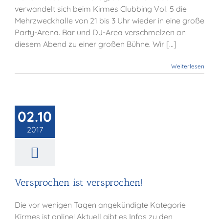
verwandelt sich beim Kirmes Clubbing Vol. 5 die
Mehrzweckhalle von 21 bis 3 Uhr wieder in eine große
Party-Arena. Bar und DJ-Area verschmelzen an
diesem Abend zu einer großen Bühne. Wir [...]
Weiterlesen
prochen ist
02.10
rsprochen!
2017
Allgemein
Versprochen ist versprochen!
Die vor wenigen Tagen angekündigte Kategorie
Kirmes ist online! Aktuell gibt es Infos zu den