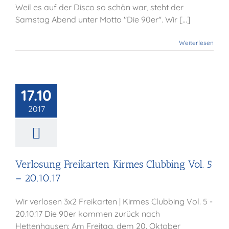
Weil es auf der Disco so schön war, steht der
Samstag Abend unter Motto "Die 90er". Wir [...]
Weiterlesen
ung Freikarten
Clubbing Vol. 5
17.10
 20.10.17
2017
Allgemein
Verlosung Freikarten Kirmes Clubbing Vol. 5
– 20.10.17
Wir verlosen 3x2 Freikarten | Kirmes Clubbing Vol. 5 -
20.10.17 Die 90er kommen zurück nach
Hettenhausen: Am Freitag, dem 20. Oktober