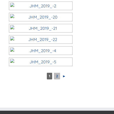
1
2
►