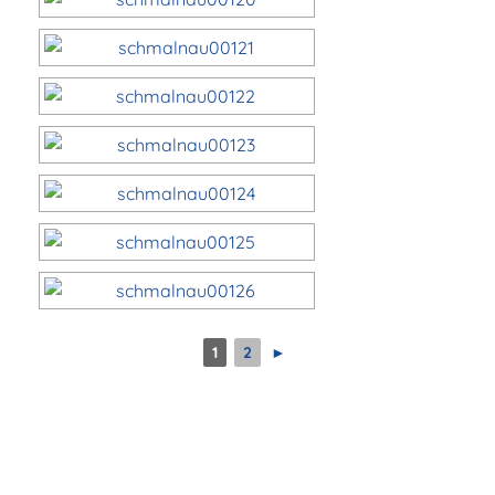
1
2
►