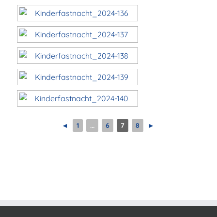
◄
1
...
6
7
8
►