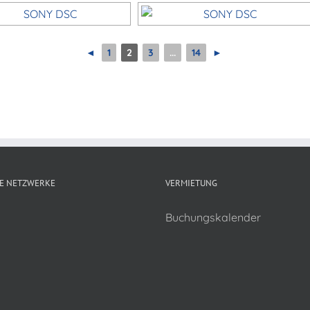
◄
1
2
3
...
14
►
E NETZWERKE
VERMIETUNG
Buchungskalender