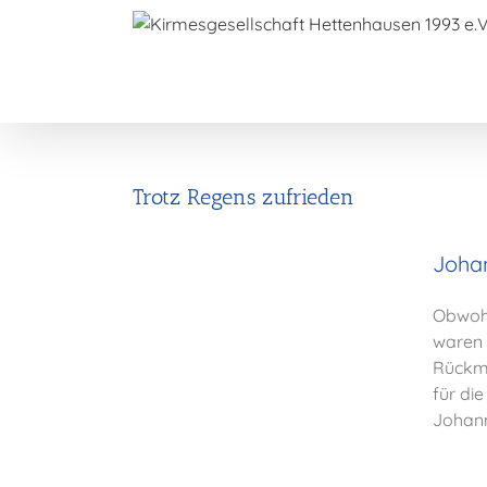
Zum
Inhalt
springen
Trotz Regens zufrieden
Johan
Obwohl
waren 
Rückme
für di
Johann