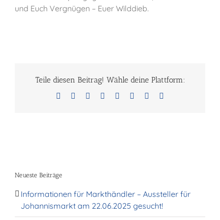
und Euch Vergnügen – Euer Wilddieb.
Teile diesen Beitrag! Wähle deine Plattform:
Facebook
X
Reddit
LinkedIn
Tumblr
Pinterest
Vk
E-
Mail
Neueste Beiträge
Informationen für Markthändler – Aussteller für
Johannismarkt am 22.06.2025 gesucht!