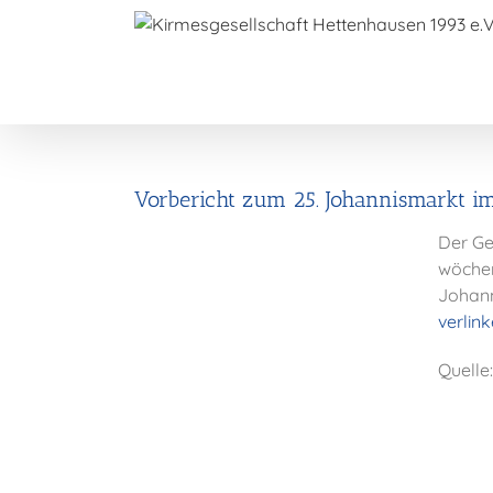
Zum
Inhalt
springen
Vorbericht zum 25. Johannismarkt i
Der Ge
wöchen
Johann
verlink
Quelle: