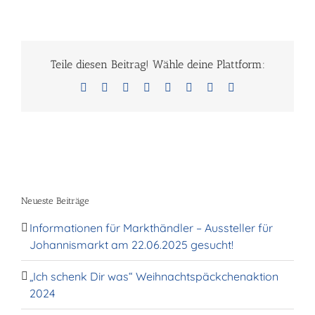
Teile diesen Beitrag! Wähle deine Plattform:
Facebook
X
Reddit
LinkedIn
Tumblr
Pinterest
Vk
E-
Mail
Neueste Beiträge
Informationen für Markthändler – Aussteller für
Johannismarkt am 22.06.2025 gesucht!
„Ich schenk Dir was“ Weihnachtspäckchenaktion
2024