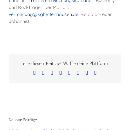
findet ihr
in unserem Buchungskalender.
Buchung
und Rückfragen per Mail an:
vermietung@kghettenhausen.de
. Bis bald – euer
Johannis!
Teile diesen Beitrag! Wähle deine Plattform:
Facebook
X
Reddit
LinkedIn
Tumblr
Pinterest
Vk
E-
Mail
Neueste Beiträge