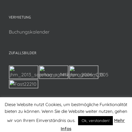
VERMIETUNG
Buchungskalender
ZUFALLSBILDER
Diese Website nutzt Cookies, um bestmögliche Funktionalität
bieten zu können. Wenn Sie die Website weiter nutzen, gehen
wir von Ihrem Einverständnis aus.
Mehr
Ok, verstanden!
Copyright 2017 KG-Hettenhausen e.V. | All Rights Reserved
Infos
Newsletter-Anmeldung