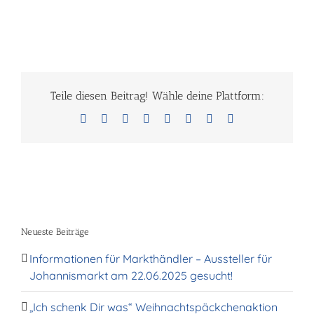
Teile diesen Beitrag! Wähle deine Plattform:
Facebook
X
Reddit
LinkedIn
Tumblr
Pinterest
Vk
E-
Mail
Neueste Beiträge
Informationen für Markthändler – Aussteller für
Johannismarkt am 22.06.2025 gesucht!
„Ich schenk Dir was“ Weihnachtspäckchenaktion