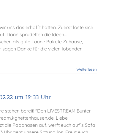
r uns das erhofft hatten. Zuerst löste sich
f. Dann sprudelten die Ideen...
aschen als gute Laune Pakete Zuhause,
ir sagen Danke für die vielen lobenden
Weiterlesen
02.22 um 19:33 Uhr
re stehen bereit! "Den LIVESTREAM Bunter
stream.kghettenhausen.de. Liebe
etzt die Pappnasen auf, werft euch auf´s Sofa
33 Uhr geht unsere Sitzung los. Freut euch