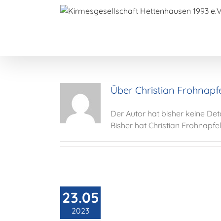
Zum
Inhalt
springen
Über
Christian Frohnapf
Der Autor hat bisher keine De
Bisher hat Christian Frohnapfel
gswechsel im Vorstand –
Neuwahl zur
23.05
reshauptversammlung
2023
Allgemein